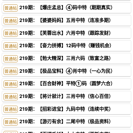
219期：【爆庄孟总】④码中特（期期真实）
普通帖
219期：【婆婆妈妈】五肖中特（连准多期）
普通帖
219期：【芙蓉出水】六肖中特（跟踪发财）
普通帖
219期：【奋力拼搏】12码中特（赚钱机会）
普通帖
219期：【勃大精深】三肖六码（致富之路）
普通帖
219期：【极品宝料】④肖中特（一心为民）
普通帖
219期：【百合财神】平特①码（圆梦六合）
普通帖
219期：【将计就计】三肖中特（信心百倍）
普通帖
219期：【招彩进宝】九码中特（连续中奖）
普通帖
219期：【游刃有余】二尾中特（极品资料）
普通帖